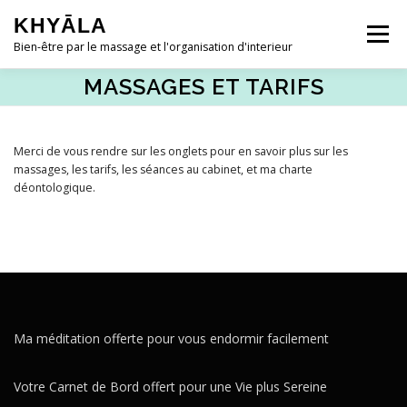
Aller
KHYĀLA
au
Menu
contenu
Bien-être par le massage et l'organisation d'interieur
MASSAGES ET TARIFS
ACCUEIL
QUI SUIS-JE ?
Merci de vous rendre sur les onglets pour en savoir plus sur les
massages, les tarifs, les séances au cabinet, et ma charte
MASSAGES ◿
HOME-ORGANISING ◿
déontologique.
RESSOURCES GRATUITES ◿
CONTACT & RDV
Ma méditation offerte pour vous endormir facilement
Votre Carnet de Bord offert pour une Vie plus Sereine