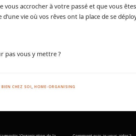
de vous accrocher à votre passé et que vous êtes
ve d’une vie où vos rêves ont la place de se dép
ur pas vous y mettre ?
,
BIEN CHEZ SOI
,
HOME-ORGANISING
iagnostic 'Organisation de la
Comment puis-je vous aider ?