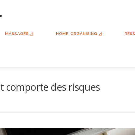
ur
MASSAGES ◿
HOME-ORGANISING ◿
RES
nt comporte des risques