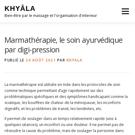
Aller
KHYĀLA
au
Menu
contenu
Bien-être par le massage et l'organisation d'interieur
ACCUEIL
QUI SUIS-JE ?
Marmathérapie, le soin ayurvédique
par digi-pression
MASSAGES ◿
HOME-ORGANISING ◿
PUBLIÉ LE
24 AOÛT 2021
PAR
KHYALA
RESSOURCES GRATUITES ◿
La marmathérapie est utilisée en Inde dans les protocoles de soin
comme technique permettant d’agir rapidement sur des
problématiques spécifiques et des symptômes handicapant comme la
CONTACT & RDV
sciatique, les bouffées de chaleur de la ménopause, les inconforts
digestifs, et les problèmes de transit, les tendinites, etc.
Il permet de soulager dans un temps relativement rapide (une à
quelques séances), un inconfort ou une douleur. Il ne permet pas de
résoudre la cause du problème, mais de soulager la personne dans