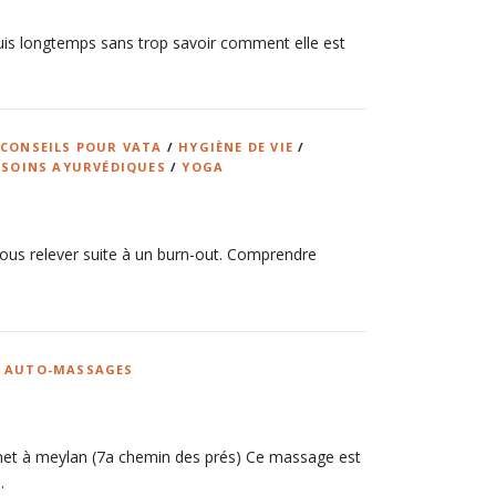
puis longtemps sans trop savoir comment elle est
/
CONSEILS POUR VATA
/
HYGIÈNE DE VIE
/
/
SOINS AYURVÉDIQUES
/
YOGA
vous relever suite à un burn-out. Comprendre
T AUTO-MASSAGES
inet à meylan (7a chemin des prés) Ce massage est
…