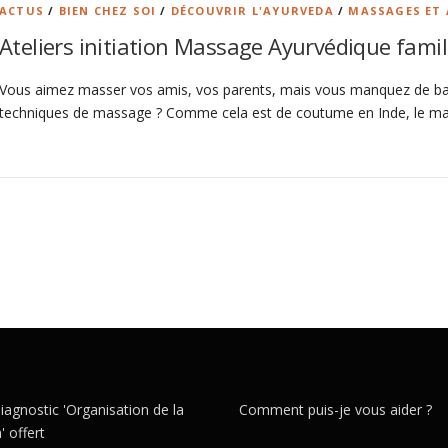
ACTUS
/
BIEN CHEZ SOI
/
DÉCOUVRIR L'AYURVEDA
/
MASSAGES ET
Ateliers initiation Massage Ayurvédique famil
Vous aimez masser vos amis, vos parents, mais vous manquez de ba
techniques de massage ? Comme cela est de coutume en Inde, le m
iagnostic 'Organisation de la
Comment puis-je vous aider ?
 offert