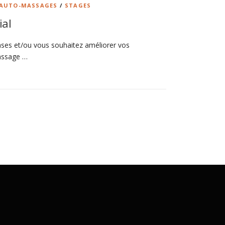
 AUTO-MASSAGES
/
STAGES
ial
ses et/ou vous souhaitez améliorer vos
assage …