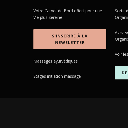
i
Votre Carnet de Bord offert pour une
Sortir
o
Vie plus Sereine
Organi
n
Avez-v
d
S'INSCRIRE À LA
Organi
NEWSLETTER
e
Voir le
s
Massages ayurvédiques
a
DE
Stages initiation massage
r
t
i
c
l