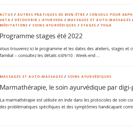
ACTUS
/
AUTRES PRATIQUES DE BIEN-ÊTRE
/
CONSEILS POUR KAP
VATA
/
DÉCOUVRIR L'AYURVEDA
/
MASSAGES ET AUTO-MASSAGES
MÉDITATIONS
/
SOINS AYURVÉDIQUES
/
STAGES
/
YOGA
Programme stages été 2022
Vous trouverez ici le programme et les dates des ateliers, stages et cu
familial – consultez les détails ici09/10 : Week-end …
MASSAGES ET AUTO-MASSAGES
/
SOINS AYURVÉDIQUES
Marmathérapie, le soin ayurvédique par digi-
La marmathérapie est utilisée en Inde dans les protocoles de soin 
des problématiques spécifiques et des symptômes handicapant comme