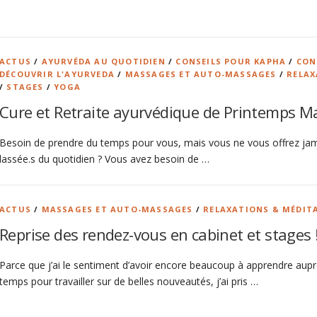
ACTUS
/
AYURVÉDA AU QUOTIDIEN
/
CONSEILS POUR KAPHA
/
CON
DÉCOUVRIR L'AYURVEDA
/
MASSAGES ET AUTO-MASSAGES
/
RELAX
/
STAGES
/
YOGA
Cure et Retraite ayurvédique de Printemps M
Besoin de prendre du temps pour vous, mais vous ne vous offrez jamais
lassée.s du quotidien ? Vous avez besoin de …
ACTUS
/
MASSAGES ET AUTO-MASSAGES
/
RELAXATIONS & MÉDIT
Reprise des rendez-vous en cabinet et stages 
Parce que j’ai le sentiment d’avoir encore beaucoup à apprendre aupr
temps pour travailler sur de belles nouveautés, j’ai pris …