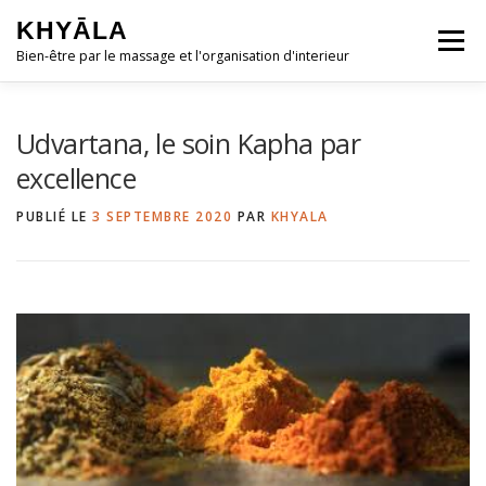
Aller
KHYĀLA
au
Menu
contenu
Bien-être par le massage et l'organisation d'interieur
ACCUEIL
QUI SUIS-JE ?
Udvartana, le soin Kapha par
excellence
MASSAGES ◿
HOME-ORGANISING ◿
PUBLIÉ LE
3 SEPTEMBRE 2020
PAR
KHYALA
RESSOURCES GRATUITES ◿
CONTACT & RDV