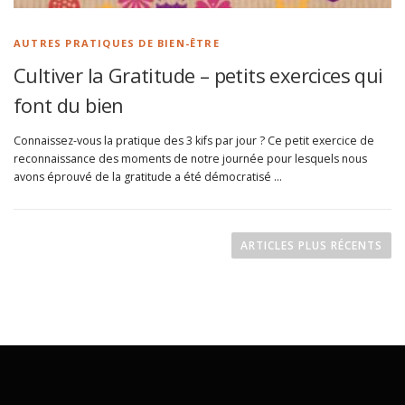
AUTRES PRATIQUES DE BIEN-ÊTRE
Cultiver la Gratitude – petits exercices qui
font du bien
Connaissez-vous la pratique des 3 kifs par jour ? Ce petit exercice de
reconnaissance des moments de notre journée pour lesquels nous
avons éprouvé de la gratitude a été démocratisé …
N
a
ARTICLES PLUS RÉCENTS
v
i
g
a
t
i