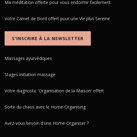
o
Ma méditation offerte pour vous endormir facilement
n
d
Votre Carnet de Bord offert pour une Vie plus Sereine
e
s
S'INSCRIRE À LA NEWSLETTER
a
r
t
Massages ayurvédiques
i
c
Stages initiation massage
l
e
Votre diagnostic 'Organisation de la Maison' offert
s
Sortir du chaos avec le Home-Organising
Avez-vous besoin d'une Home-Organiser ?