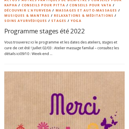
KAPHA
/
CONSEILS POUR PITTA
/
CONSEILS POUR VATA
/
DÉCOUVRIR L'AYURVEDA
/
MASSAGES ET AUTO-MASSAGES
/
MUSIQUES & MANTRAS
/
RELAXATIONS & MÉDITATIONS
/
SOINS AYURVÉDIQUES
/
STAGES
/
YOGA
Programme stages été 2022
Vous trouverez ici le programme et les dates des ateliers, stages et
cure de cet été ! Juillet 02/03 : Atelier massage familial – consultez les
détails ici09/10 : Week-end …