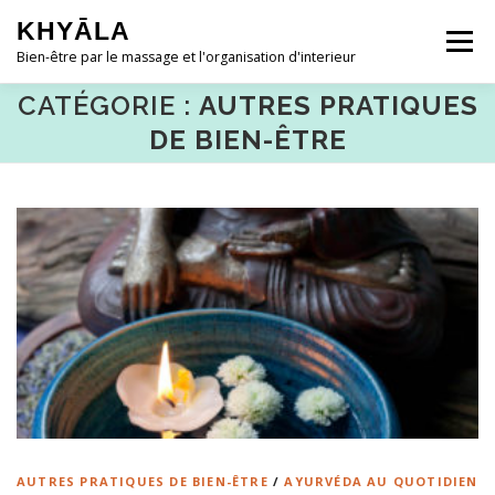
Aller
KHYĀLA
au
Menu
contenu
Bien-être par le massage et l'organisation d'interieur
CATÉGORIE :
AUTRES PRATIQUES
ACCUEIL
QUI SUIS-JE ?
DE BIEN-ÊTRE
MASSAGES ◿
HOME-ORGANISING ◿
RESSOURCES GRATUITES ◿
CONTACT & RDV
AUTRES PRATIQUES DE BIEN-ÊTRE
/
AYURVÉDA AU QUOTIDIEN