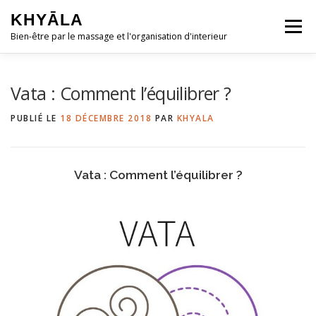
Aller
KHYĀLA
au
Menu
contenu
Bien-être par le massage et l'organisation d'interieur
ACCUEIL
QUI SUIS-JE ?
Vata : Comment l’équilibrer ?
PUBLIÉ LE
18 DÉCEMBRE 2018
PAR
KHYALA
MASSAGES ◿
HOME-ORGANISING ◿
Vata : Comment l’équilibrer ?
RESSOURCES GRATUITES ◿
CONTACT & RDV