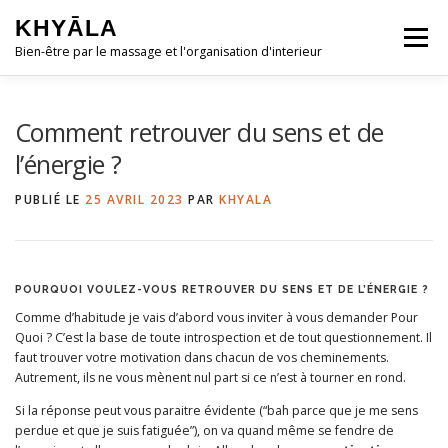
Aller
KHYĀLA
au
Menu
contenu
Bien-être par le massage et l'organisation d'interieur
ACCUEIL
QUI SUIS-JE ?
Comment retrouver du sens et de
l’énergie ?
MASSAGES ◿
HOME-ORGANISING ◿
PUBLIÉ LE
25 AVRIL 2023
PAR
KHYALA
RESSOURCES GRATUITES ◿
POURQUOI VOULEZ-VOUS RETROUVER DU SENS ET DE L’ÉNERGIE ?
Comme d’habitude je vais d’abord vous inviter à vous demander Pour
Quoi ? C’est la base de toute introspection et de tout questionnement. Il
CONTACT & RDV
faut trouver votre motivation dans chacun de vos cheminements.
Autrement, ils ne vous mènent nul part si ce n’est à tourner en rond.
Si la réponse peut vous paraitre évidente (“bah parce que je me sens
perdue et que je suis fatiguée”), on va quand même se fendre de