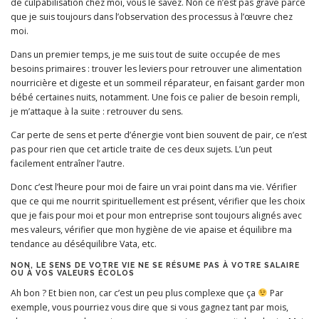
de culpabilisation chez moi, vous le savez. Non ce n’est pas grave parce
que je suis toujours dans l’observation des processus à l’œuvre chez
moi.
Dans un premier temps, je me suis tout de suite occupée de mes
besoins primaires : trouver les leviers pour retrouver une alimentation
nourricière et digeste et un sommeil réparateur, en faisant garder mon
bébé certaines nuits, notamment. Une fois ce palier de besoin rempli,
je m’attaque à la suite : retrouver du sens.
Car perte de sens et perte d’énergie vont bien souvent de pair, ce n’est
pas pour rien que cet article traite de ces deux sujets. L’un peut
facilement entraîner l’autre.
Donc c’est l’heure pour moi de faire un vrai point dans ma vie. Vérifier
que ce qui me nourrit spirituellement est présent, vérifier que les choix
que je fais pour moi et pour mon entreprise sont toujours alignés avec
mes valeurs, vérifier que mon hygiène de vie apaise et équilibre ma
tendance au déséquilibre Vata, etc.
NON, LE SENS DE VOTRE VIE NE SE RÉSUME PAS À VOTRE SALAIRE
OU À VOS VALEURS ÉCOLOS
Ah bon ? Et bien non, car c’est un peu plus complexe que ça
Par
exemple, vous pourriez vous dire que si vous gagnez tant par mois,